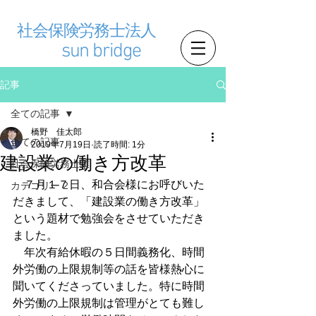
社会保険労務士法人
sun bridge
記事
全ての記事
橋野 佳太郎
全ての記事
2019年7月19日
読了時間: 1分
建設業の働き方改革
社会保険労務士業
　７月１７日、和合会様にお呼びいた
カテゴリー 2
だきまして、「建設業の働き方改革」
という題材で勉強会をさせていただき
ました。
　年次有給休暇の５日間義務化、時間
外労働の上限規制等の話を皆様熱心に
聞いてくださっていました。特に時間
外労働の上限規制は管理がとても難し